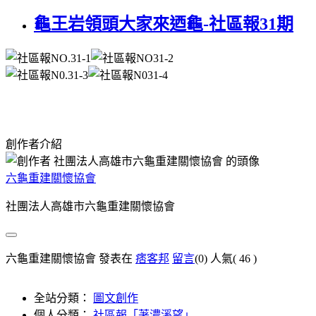
龜王岩領頭大家來迺龜-社區報31期
創作者介紹
六龜重建關懷協會
社團法人高雄市六龜重建關懷協會
六龜重建關懷協會 發表在
痞客邦
留言
(0)
人氣(
46
)
全站分類：
圖文創作
個人分類：
社區報「荖濃溪望」