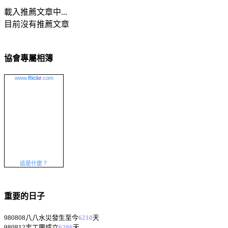
載入推薦文章中...
目前沒有推薦文章
協會專屬相簿
www.
flick
r
.com
這是什麼？
重要的日子
980808八八水災發生至今
6210
天
980812志工團成立
6206
天